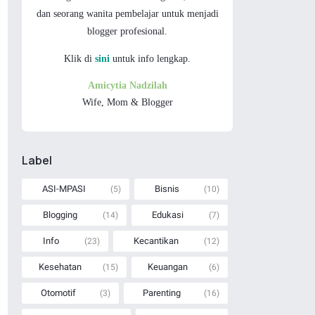
dan
seorang wanita pembelajar untuk menjadi
blogger profesional.
Klik di
sini
untuk info lengkap.
Amicytia Nadzilah
Wife, Mom & Blogger
Label
ASI-MPASI
Bisnis
(5)
(10)
Blogging
Edukasi
(14)
(7)
Info
Kecantikan
(23)
(12)
Kesehatan
Keuangan
(15)
(6)
Otomotif
Parenting
(3)
(16)