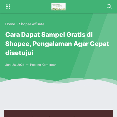
Home
›
Shopee Affiliate
Cara Dapat Sampel Gratis di
Shopee, Pengalaman Agar Cepat
disetujui
Juni 28, 2026
Posting Komentar