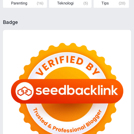
Parenting
Teknologi
Tips
(16)
(5)
(20)
Badge