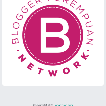
Copyright ©
2026
-
anadzilah.com